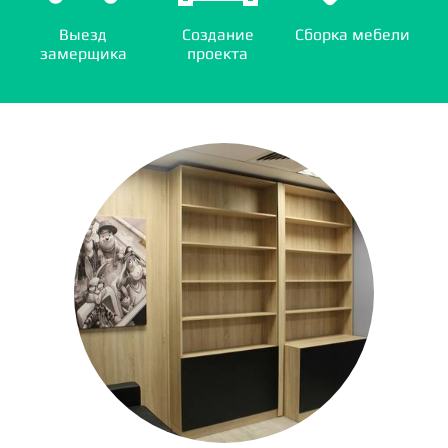
Выезд
Создание
Сборка мебели
замерщика
проекта