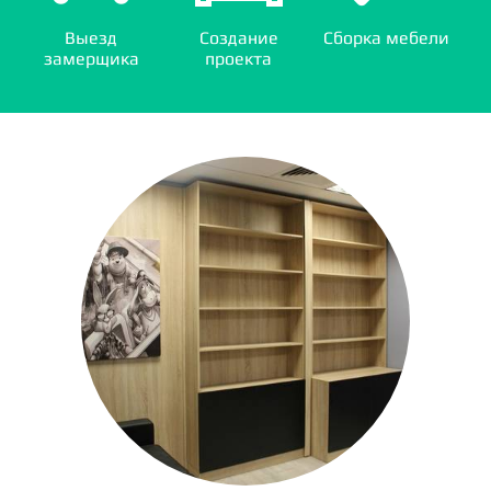
Выезд
Создание
Сборка мебели
замерщика
проекта