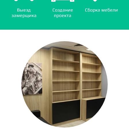
Выезд
Создание
Сборка мебели
замерщика
проекта