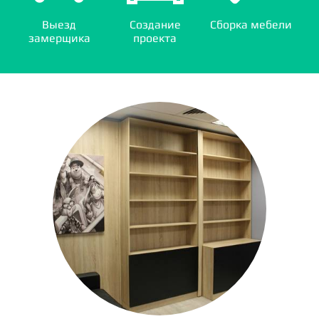
Выезд
Создание
Сборка мебели
замерщика
проекта