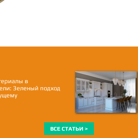
териалы в
ели: Зеленый подход
дущему
ВСЕ СТАТЬИ >