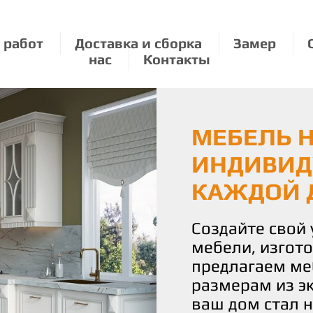
 работ
Доставка и сборка
Замер
нас
Контакты
МЕБЕЛЬ Н
ЭКОЛОГИЧ
МЕБЕЛЬ П
ИНДИВИД
О ПРИРО
РАЗМЕРУ:
КАЖДОЙ 
УДОВОЛЬ
Мы бережно от
используя толь
Создайте свой
С нами вы полу
материалы для
мебели, изгот
истинное удово
Наши изделия 
предлагаем ме
Наша команда 
уют и стиль, н
размерам из э
воплотить ваш
планете.
ваш дом стал 
чтобы каждая 