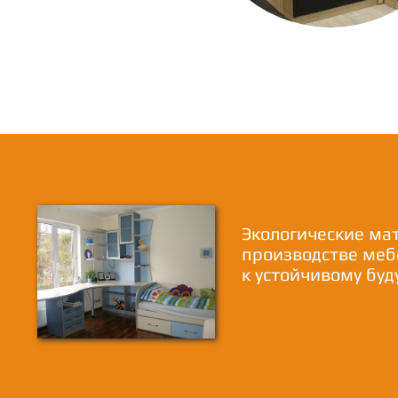
Экологические ма
производстве меб
к устойчивому бу