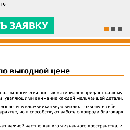
ля.
ям и предоставляла
 комфорт.
Ь ЗАЯВКУ
Ь ЗАЯВКУ
Ь ЗАЯВКУ
по выгодной цене
ия из экологически чистых материалов придают вашему
рами, уделяющими внимание каждой мельчайшей детали.
 воплотить вашу уникальную визию. Позвольте себе
рактер, но и способствуют заботе о природе благодаря
анет важной частью вашего жизненного пространства, и