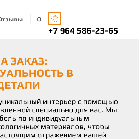
Отзывы
О
+7 964 586-23-65
А ЗАКАЗ:
НАЯ МЕБЕЛЬ: ЗАБОТА
О ВАШЕМУ ВКУСУ И
УАЛЬНОСТЬ В
ДЕ И ВАШЕМ КОМФОРТЕ
 КОМФОРТ И
ДЕТАЛИ
СТВИЕ
носимся к окружающей среде,
ко экологически чистые
 уникальный интерьер с помощью
чаете не просто мебель, а
 изготовления нашей мебели.
овленной специально для вас. Мы
льствие от процесса создания.
не только придают вашему дому
бель по индивидуальным
искусных мастеров готова
о и помогают заботиться о нашей
кологичных материалов, чтобы
и идеи и желания в реальность,
настоящим отражением вашей
деталь мебели соответствовала