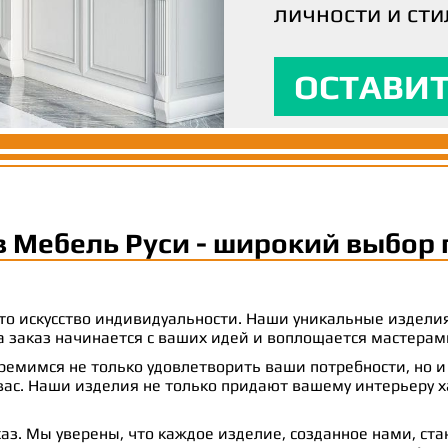
личности и сти
вашим ожидани
максимальный
ОСТАВИТ
ОСТАВИТ
ОСТАВИТ
в Мебель Руси - широкий выбор 
 это искусство индивидуальности. Наши уникальные издел
 на заказ начинается с ваших идей и воплощается масте
емимся не только удовлетворить ваши потребности, но и
с. Наши изделия не только придают вашему интерьеру ха
аз. Мы уверены, что каждое изделие, созданное нами, ст