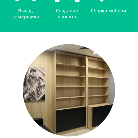
Выезд
Создание
Сборка мебели
замерщика
проекта