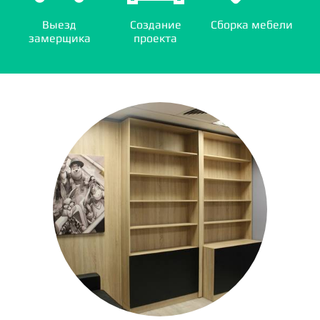
Выезд
Создание
Сборка мебели
замерщика
проекта