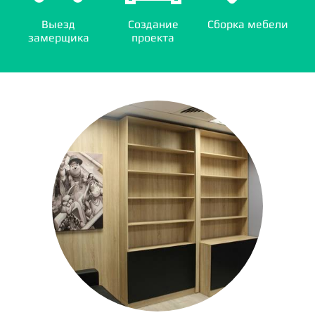
Выезд
Создание
Сборка мебели
замерщика
проекта