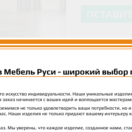
личности и сти
вашим ожидани
максимальный
ОСТАВИТ
ОСТАВИТ
ОСТАВИТ
в Мебель Руси - широкий выбор 
 это искусство индивидуальности. Наши уникальные издел
 на заказ начинается с ваших идей и воплощается масте
емимся не только удовлетворить ваши потребности, но и
с. Наши изделия не только придают вашему интерьеру ха
аз. Мы уверены, что каждое изделие, созданное нами, ст