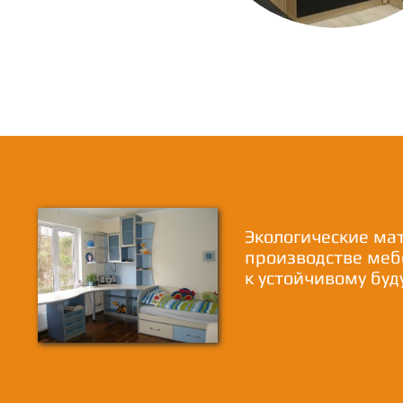
Экологические ма
производстве меб
к устойчивому бу