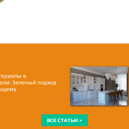
териалы в
ели: Зеленый подход
дущему
ВСЕ СТАТЬИ >