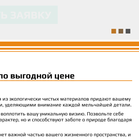
ля.
ям и предоставляла
 комфорт.
Ь ЗАЯВКУ
Ь ЗАЯВКУ
Ь ЗАЯВКУ
по выгодной цене
ия из экологически чистых материалов придают вашему
рами, уделяющими внимание каждой мельчайшей детали.
 воплотить вашу уникальную визию. Позвольте себе
рактер, но и способствуют заботе о природе благодаря
анет важной частью вашего жизненного пространства, и