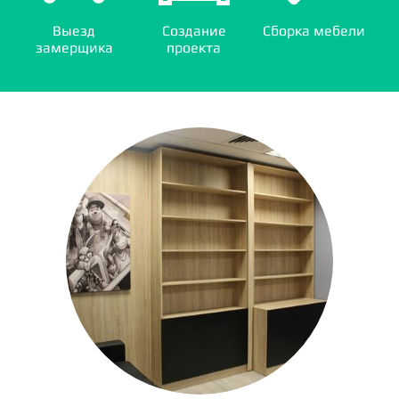
Выезд
Создание
Сборка мебели
замерщика
проекта