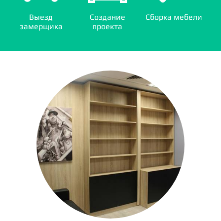
Выезд
Создание
Сборка мебели
замерщика
проекта