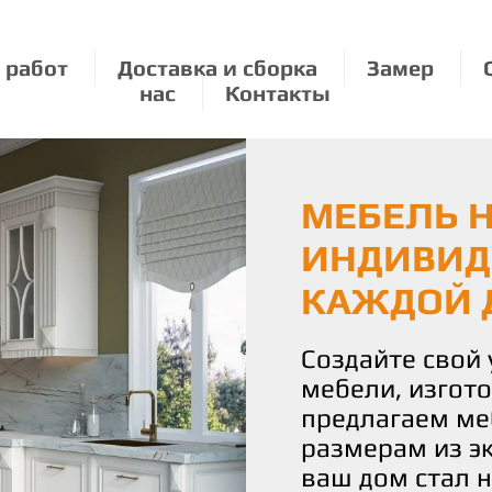
 работ
Доставка и сборка
Замер
нас
Контакты
МЕБЕЛЬ Н
ЭКОЛОГИЧ
МЕБЕЛЬ П
ИНДИВИД
О ПРИРО
РАЗМЕРУ:
КАЖДОЙ 
УДОВОЛЬ
Мы бережно от
используя толь
Создайте свой
С нами вы полу
материалы для
мебели, изгот
истинное удово
Наши изделия 
предлагаем ме
Наша команда 
уют и стиль, н
размерам из э
воплотить ваш
планете.
ваш дом стал 
чтобы каждая 