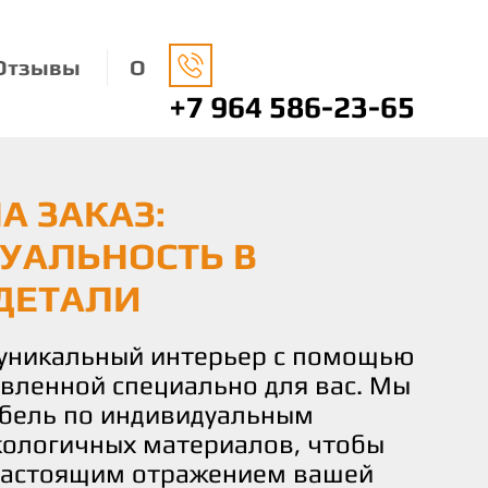
Отзывы
О
+7 964 586-23-65
А ЗАКАЗ:
НАЯ МЕБЕЛЬ: ЗАБОТА
О ВАШЕМУ ВКУСУ И
УАЛЬНОСТЬ В
ДЕ И ВАШЕМ КОМФОРТЕ
 КОМФОРТ И
ДЕТАЛИ
СТВИЕ
носимся к окружающей среде,
ко экологически чистые
 уникальный интерьер с помощью
чаете не просто мебель, а
 изготовления нашей мебели.
овленной специально для вас. Мы
льствие от процесса создания.
не только придают вашему дому
бель по индивидуальным
искусных мастеров готова
о и помогают заботиться о нашей
кологичных материалов, чтобы
и идеи и желания в реальность,
настоящим отражением вашей
деталь мебели соответствовала