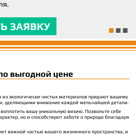
ля.
ям и предоставляла
 комфорт.
Ь ЗАЯВКУ
Ь ЗАЯВКУ
Ь ЗАЯВКУ
по выгодной цене
ия из экологически чистых материалов придают вашему
рами, уделяющими внимание каждой мельчайшей детали.
 воплотить вашу уникальную визию. Позвольте себе
рактер, но и способствуют заботе о природе благодаря
анет важной частью вашего жизненного пространства, и