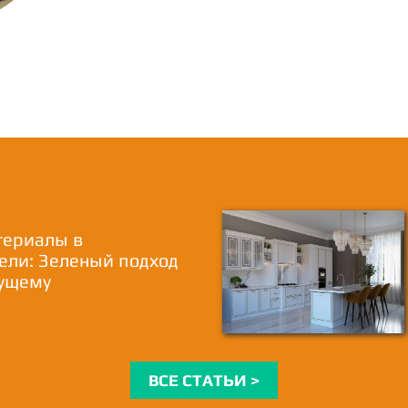
териалы в
ели: Зеленый подход
дущему
ВСЕ СТАТЬИ >