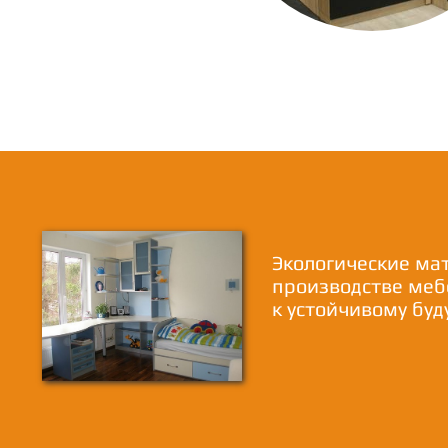
Экологические ма
производстве меб
к устойчивому бу