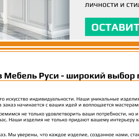
личности и сти
вашим ожидани
максимальный
ОСТАВИТ
ОСТАВИТ
ОСТАВИТ
в Мебель Руси - широкий выбор 
 это искусство индивидуальности. Наши уникальные издел
 на заказ начинается с ваших идей и воплощается масте
емимся не только удовлетворить ваши потребности, но и
с. Наши изделия не только придают вашему интерьеру ха
аз. Мы уверены, что каждое изделие, созданное нами, ст