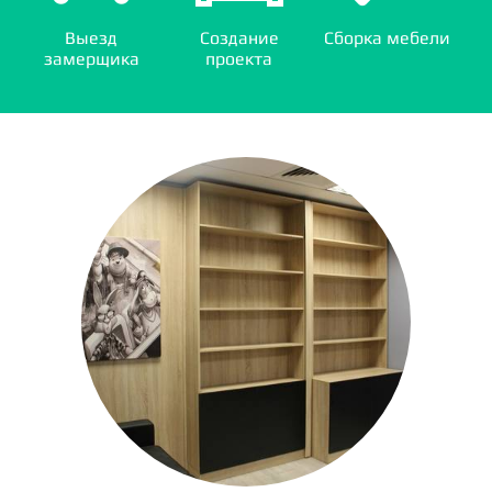
Выезд
Создание
Сборка мебели
замерщика
проекта