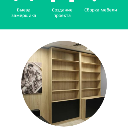
Выезд
Создание
Сборка мебели
замерщика
проекта