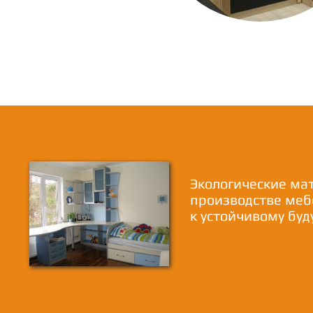
Экологические ма
производстве меб
к устойчивому бу