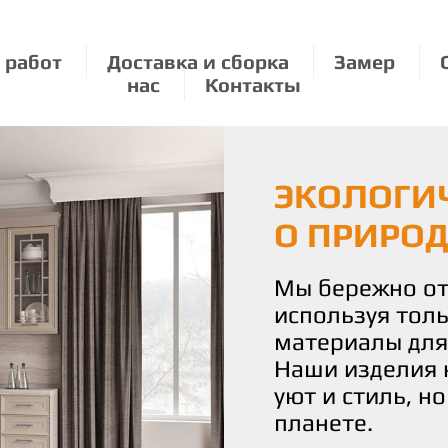
 работ
Доставка и сборка
Замер
нас
Контакты
МЕБЕЛЬ Н
ЭКОЛОГИЧ
МЕБЕЛЬ П
ИНДИВИД
О ПРИРО
РАЗМЕРУ:
КАЖДОЙ 
УДОВОЛЬ
Мы бережно от
используя толь
Создайте свой
С нами вы полу
материалы для
мебели, изгот
истинное удово
Наши изделия 
предлагаем ме
Наша команда 
уют и стиль, н
размерам из э
воплотить ваш
планете.
ваш дом стал 
чтобы каждая 