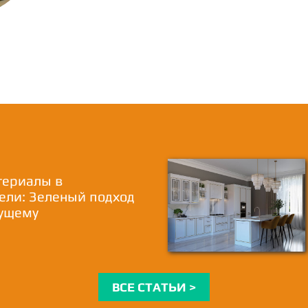
териалы в
ели: Зеленый подход
дущему
ВСЕ СТАТЬИ >