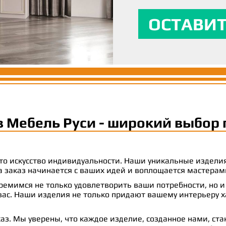
личности и сти
вашим ожидани
максимальный
ОСТАВИТ
ОСТАВИТ
ОСТАВИТ
в Мебель Руси - широкий выбор 
 это искусство индивидуальности. Наши уникальные издел
 на заказ начинается с ваших идей и воплощается масте
емимся не только удовлетворить ваши потребности, но и
с. Наши изделия не только придают вашему интерьеру ха
аз. Мы уверены, что каждое изделие, созданное нами, ст