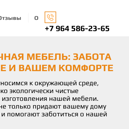
Отзывы
О
+7 964 586-23-65
А ЗАКАЗ:
НАЯ МЕБЕЛЬ: ЗАБОТА
О ВАШЕМУ ВКУСУ И
УАЛЬНОСТЬ В
ДЕ И ВАШЕМ КОМФОРТЕ
 КОМФОРТ И
ДЕТАЛИ
СТВИЕ
носимся к окружающей среде,
ко экологически чистые
 уникальный интерьер с помощью
чаете не просто мебель, а
 изготовления нашей мебели.
овленной специально для вас. Мы
льствие от процесса создания.
не только придают вашему дому
бель по индивидуальным
искусных мастеров готова
о и помогают заботиться о нашей
кологичных материалов, чтобы
и идеи и желания в реальность,
настоящим отражением вашей
деталь мебели соответствовала