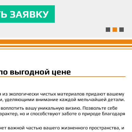
ля.
ям и предоставляла
 комфорт.
Ь ЗАЯВКУ
Ь ЗАЯВКУ
Ь ЗАЯВКУ
по выгодной цене
ия из экологически чистых материалов придают вашему
рами, уделяющими внимание каждой мельчайшей детали.
 воплотить вашу уникальную визию. Позвольте себе
рактер, но и способствуют заботе о природе благодаря
анет важной частью вашего жизненного пространства, и