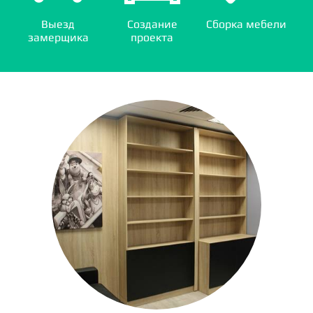
Выезд
Создание
Сборка мебели
замерщика
проекта