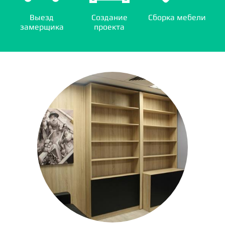
Выезд
Создание
Сборка мебели
замерщика
проекта