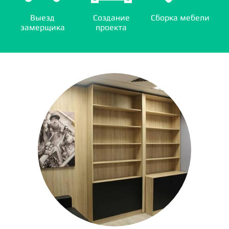
Выезд
Создание
Сборка мебели
замерщика
проекта