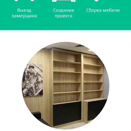
Выезд
Создание
Сборка мебели
замерщика
проекта