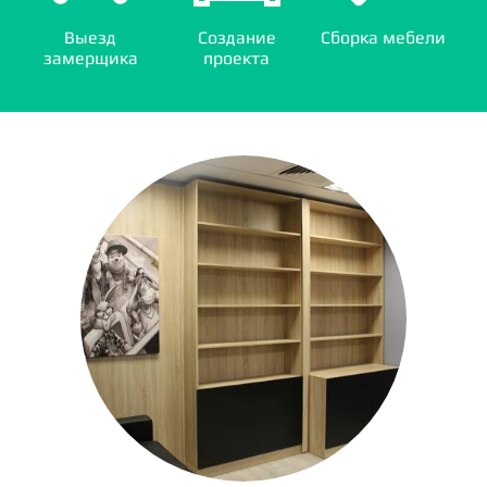
Выезд
Создание
Сборка мебели
замерщика
проекта