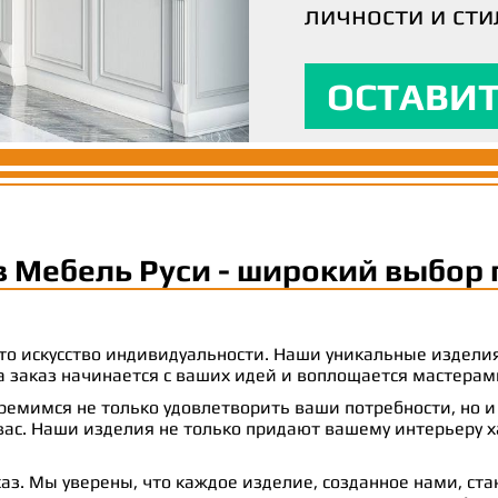
личности и сти
вашим ожидани
максимальный
ОСТАВИТ
ОСТАВИТ
ОСТАВИТ
в Мебель Руси - широкий выбор 
 это искусство индивидуальности. Наши уникальные издел
 на заказ начинается с ваших идей и воплощается масте
емимся не только удовлетворить ваши потребности, но и
с. Наши изделия не только придают вашему интерьеру ха
аз. Мы уверены, что каждое изделие, созданное нами, ст