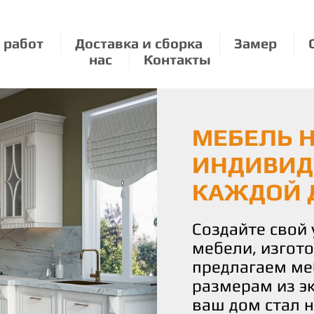
 работ
Доставка и сборка
Замер
нас
Контакты
МЕБЕЛЬ Н
ЭКОЛОГИЧ
МЕБЕЛЬ П
ИНДИВИД
О ПРИРО
РАЗМЕРУ:
КАЖДОЙ 
УДОВОЛЬ
Мы бережно от
используя толь
Создайте свой
С нами вы полу
материалы для
мебели, изгот
истинное удово
Наши изделия 
предлагаем ме
Наша команда 
уют и стиль, н
размерам из э
воплотить ваш
планете.
ваш дом стал 
чтобы каждая 