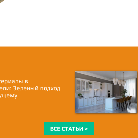
териалы в
ели: Зеленый подход
дущему
ВСЕ СТАТЬИ >