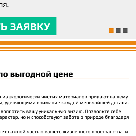
ля.
ям и предоставляла
 комфорт.
Ь ЗАЯВКУ
Ь ЗАЯВКУ
Ь ЗАЯВКУ
по выгодной цене
ия из экологически чистых материалов придают вашему
рами, уделяющими внимание каждой мельчайшей детали.
 воплотить вашу уникальную визию. Позвольте себе
рактер, но и способствуют заботе о природе благодаря
анет важной частью вашего жизненного пространства, и