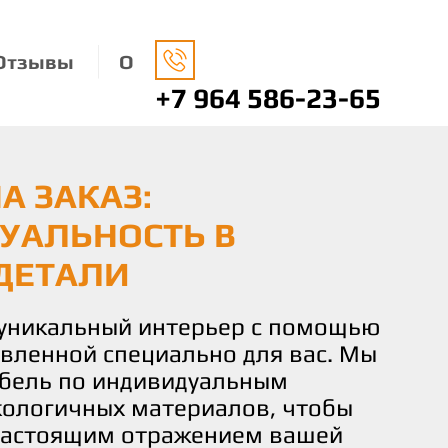
Отзывы
О
+7 964 586-23-65
А ЗАКАЗ:
НАЯ МЕБЕЛЬ: ЗАБОТА
О ВАШЕМУ ВКУСУ И
УАЛЬНОСТЬ В
ДЕ И ВАШЕМ КОМФОРТЕ
 КОМФОРТ И
ДЕТАЛИ
СТВИЕ
носимся к окружающей среде,
ко экологически чистые
 уникальный интерьер с помощью
чаете не просто мебель, а
 изготовления нашей мебели.
овленной специально для вас. Мы
льствие от процесса создания.
не только придают вашему дому
бель по индивидуальным
искусных мастеров готова
о и помогают заботиться о нашей
кологичных материалов, чтобы
и идеи и желания в реальность,
настоящим отражением вашей
деталь мебели соответствовала