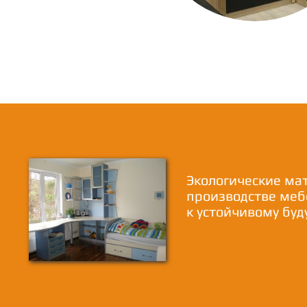
Экологические ма
производстве меб
к устойчивому бу