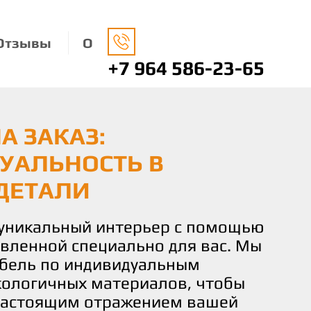
Отзывы
О
+7 964 586-23-65
А ЗАКАЗ:
НАЯ МЕБЕЛЬ: ЗАБОТА
О ВАШЕМУ ВКУСУ И
УАЛЬНОСТЬ В
ДЕ И ВАШЕМ КОМФОРТЕ
 КОМФОРТ И
ДЕТАЛИ
СТВИЕ
носимся к окружающей среде,
ко экологически чистые
 уникальный интерьер с помощью
чаете не просто мебель, а
 изготовления нашей мебели.
овленной специально для вас. Мы
льствие от процесса создания.
не только придают вашему дому
бель по индивидуальным
искусных мастеров готова
о и помогают заботиться о нашей
кологичных материалов, чтобы
и идеи и желания в реальность,
настоящим отражением вашей
деталь мебели соответствовала