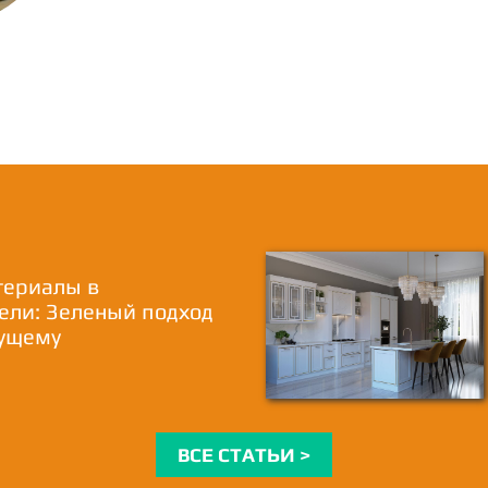
териалы в
ели: Зеленый подход
дущему
ВСЕ СТАТЬИ >