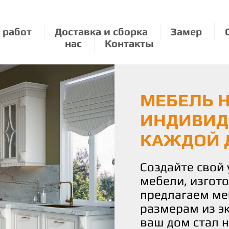
 работ
Доставка и сборка
Замер
нас
Контакты
МЕБЕЛЬ Н
ЭКОЛОГИЧ
МЕБЕЛЬ П
ИНДИВИД
О ПРИРО
РАЗМЕРУ:
КАЖДОЙ 
УДОВОЛЬ
Мы бережно от
используя толь
Создайте свой
С нами вы полу
материалы для
мебели, изгот
истинное удово
Наши изделия 
предлагаем ме
Наша команда 
уют и стиль, н
размерам из э
воплотить ваш
планете.
ваш дом стал 
чтобы каждая 