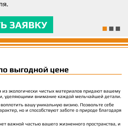
ля.
ям и предоставляла
 комфорт.
Ь ЗАЯВКУ
Ь ЗАЯВКУ
Ь ЗАЯВКУ
по выгодной цене
ия из экологически чистых материалов придают вашему
рами, уделяющими внимание каждой мельчайшей детали.
 воплотить вашу уникальную визию. Позвольте себе
рактер, но и способствуют заботе о природе благодаря
анет важной частью вашего жизненного пространства, и