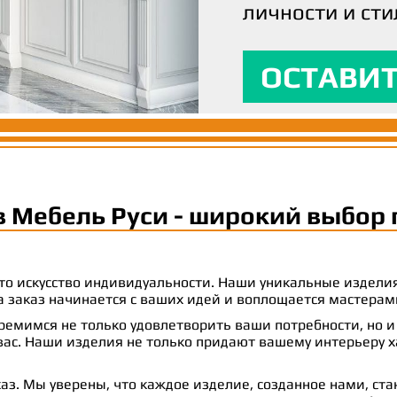
личности и сти
вашим ожидани
максимальный
ОСТАВИТ
ОСТАВИТ
ОСТАВИТ
в Мебель Руси - широкий выбор 
 это искусство индивидуальности. Наши уникальные издел
 на заказ начинается с ваших идей и воплощается масте
емимся не только удовлетворить ваши потребности, но и
с. Наши изделия не только придают вашему интерьеру ха
аз. Мы уверены, что каждое изделие, созданное нами, ст