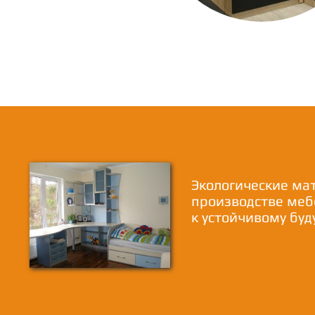
Экологические ма
производстве меб
к устойчивому бу