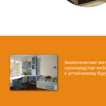
Экологические ма
производстве меб
к устойчивому бу