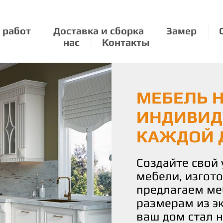
 работ
Доставка и сборка
Замер
нас
Контакты
МЕБЕЛЬ Н
ЭКОЛОГИЧ
МЕБЕЛЬ П
ИНДИВИД
О ПРИРО
РАЗМЕРУ:
КАЖДОЙ 
УДОВОЛЬ
Мы бережно от
используя толь
Создайте свой
С нами вы полу
материалы для
мебели, изгот
истинное удово
Наши изделия 
предлагаем ме
Наша команда 
уют и стиль, н
размерам из э
воплотить ваш
планете.
ваш дом стал 
чтобы каждая 