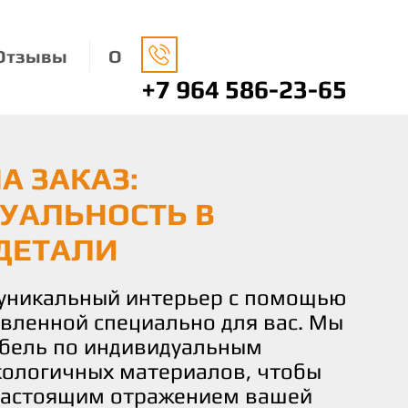
Отзывы
О
+7 964 586-23-65
А ЗАКАЗ:
НАЯ МЕБЕЛЬ: ЗАБОТА
О ВАШЕМУ ВКУСУ И
УАЛЬНОСТЬ В
ДЕ И ВАШЕМ КОМФОРТЕ
 КОМФОРТ И
ДЕТАЛИ
СТВИЕ
носимся к окружающей среде,
ко экологически чистые
 уникальный интерьер с помощью
чаете не просто мебель, а
 изготовления нашей мебели.
овленной специально для вас. Мы
льствие от процесса создания.
не только придают вашему дому
бель по индивидуальным
искусных мастеров готова
о и помогают заботиться о нашей
кологичных материалов, чтобы
и идеи и желания в реальность,
настоящим отражением вашей
деталь мебели соответствовала