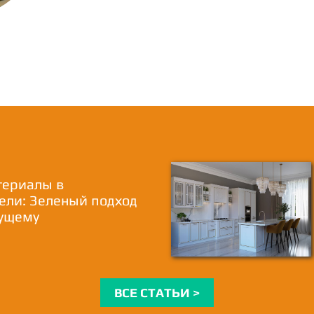
териалы в
ели: Зеленый подход
дущему
ВСЕ СТАТЬИ >