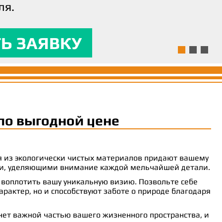
ля.
ям и предоставляла
 комфорт.
Ь ЗАЯВКУ
Ь ЗАЯВКУ
Ь ЗАЯВКУ
по выгодной цене
ия из экологически чистых материалов придают вашему
рами, уделяющими внимание каждой мельчайшей детали.
 воплотить вашу уникальную визию. Позвольте себе
рактер, но и способствуют заботе о природе благодаря
анет важной частью вашего жизненного пространства, и