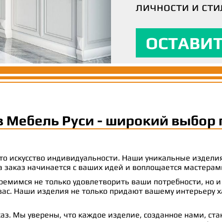
личности и сти
вашим ожидани
максимальный
ОСТАВИТ
ОСТАВИТ
ОСТАВИТ
в Мебель Руси - широкий выбор 
 это искусство индивидуальности. Наши уникальные издел
 на заказ начинается с ваших идей и воплощается масте
емимся не только удовлетворить ваши потребности, но и
с. Наши изделия не только придают вашему интерьеру ха
аз. Мы уверены, что каждое изделие, созданное нами, ст