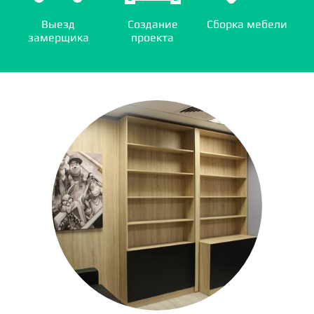
Выезд
Создание
Сборка мебели
замерщика
проекта