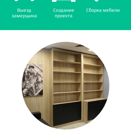
Выезд
Создание
Сборка мебели
замерщика
проекта