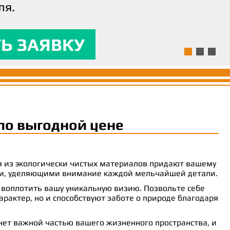
ля.
ям и предоставляла
 комфорт.
Ь ЗАЯВКУ
Ь ЗАЯВКУ
Ь ЗАЯВКУ
по выгодной цене
ия из экологически чистых материалов придают вашему
рами, уделяющими внимание каждой мельчайшей детали.
 воплотить вашу уникальную визию. Позвольте себе
рактер, но и способствуют заботе о природе благодаря
анет важной частью вашего жизненного пространства, и