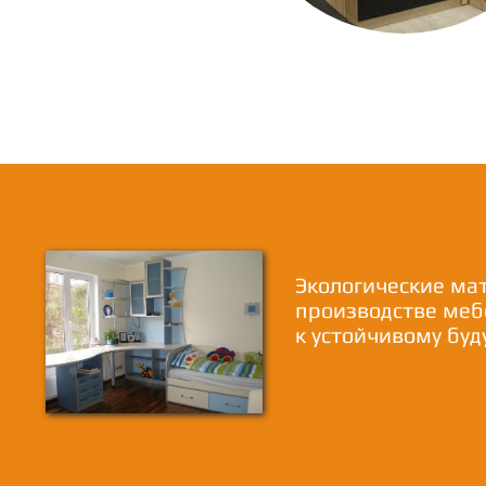
Экологические ма
производстве меб
к устойчивому бу