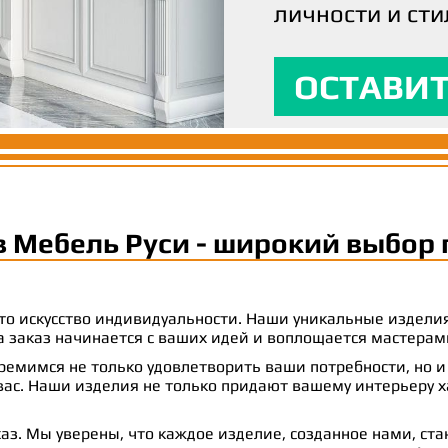
личности и сти
вашим ожидани
максимальный
ОСТАВИТ
ОСТАВИТ
ОСТАВИТ
в Мебель Руси - широкий выбор 
 это искусство индивидуальности. Наши уникальные издел
 на заказ начинается с ваших идей и воплощается масте
емимся не только удовлетворить ваши потребности, но и
с. Наши изделия не только придают вашему интерьеру ха
аз. Мы уверены, что каждое изделие, созданное нами, ст