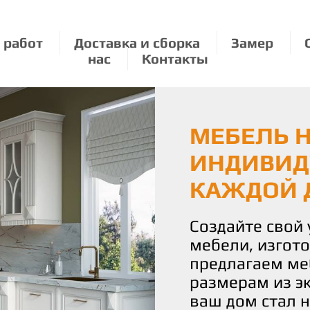
 работ
Доставка и сборка
Замер
нас
Контакты
МЕБЕЛЬ Н
ЭКОЛОГИЧ
МЕБЕЛЬ П
ИНДИВИД
О ПРИРО
РАЗМЕРУ:
КАЖДОЙ 
УДОВОЛЬ
Мы бережно от
используя толь
Создайте свой
С нами вы полу
материалы для
мебели, изгот
истинное удово
Наши изделия 
предлагаем ме
Наша команда 
уют и стиль, н
размерам из э
воплотить ваш
планете.
ваш дом стал 
чтобы каждая 