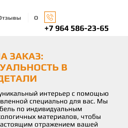
Отзывы
О
+7 964 586-23-65
А ЗАКАЗ:
НАЯ МЕБЕЛЬ: ЗАБОТА
О ВАШЕМУ ВКУСУ И
УАЛЬНОСТЬ В
ДЕ И ВАШЕМ КОМФОРТЕ
 КОМФОРТ И
ДЕТАЛИ
СТВИЕ
носимся к окружающей среде,
ко экологически чистые
 уникальный интерьер с помощью
чаете не просто мебель, а
 изготовления нашей мебели.
овленной специально для вас. Мы
льствие от процесса создания.
не только придают вашему дому
бель по индивидуальным
искусных мастеров готова
о и помогают заботиться о нашей
кологичных материалов, чтобы
и идеи и желания в реальность,
настоящим отражением вашей
деталь мебели соответствовала