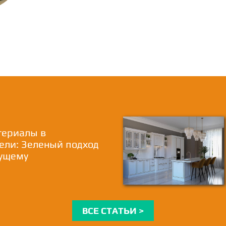
териалы в
ели: Зеленый подход
дущему
ВСЕ СТАТЬИ >