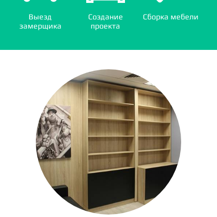
Выезд
Создание
Сборка мебели
замерщика
проекта