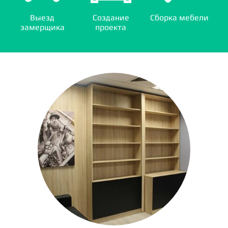
Выезд
Создание
Сборка мебели
замерщика
проекта