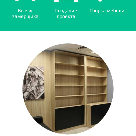
Выезд
Создание
Сборка мебели
замерщика
проекта