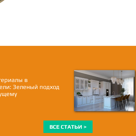
териалы в
ели: Зеленый подход
дущему
ВСЕ СТАТЬИ >