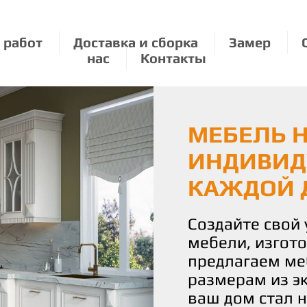
 работ
Доставка и сборка
Замер
нас
Контакты
МЕБЕЛЬ Н
ЭКОЛОГИЧ
МЕБЕЛЬ П
ИНДИВИД
О ПРИРО
РАЗМЕРУ:
КАЖДОЙ 
УДОВОЛЬ
Мы бережно от
используя толь
Создайте свой
С нами вы полу
материалы для
мебели, изгот
истинное удово
Наши изделия 
предлагаем ме
Наша команда 
уют и стиль, н
размерам из э
воплотить ваш
планете.
ваш дом стал 
чтобы каждая 