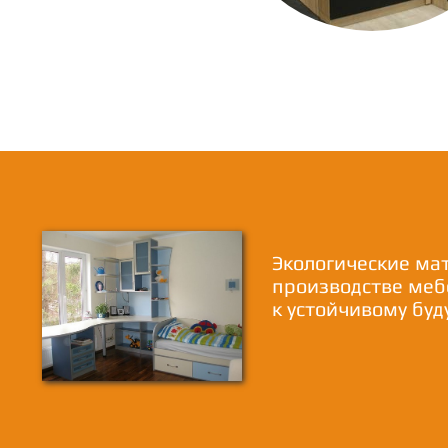
Экологические ма
производстве меб
к устойчивому бу