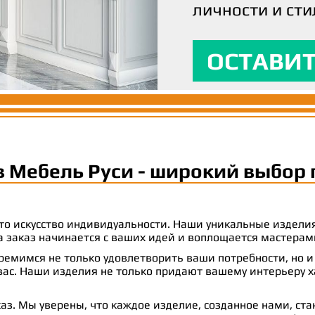
личности и сти
вашим ожидани
максимальный
ОСТАВИТ
ОСТАВИТ
ОСТАВИТ
в Мебель Руси - широкий выбор 
 это искусство индивидуальности. Наши уникальные издел
 на заказ начинается с ваших идей и воплощается масте
емимся не только удовлетворить ваши потребности, но и
с. Наши изделия не только придают вашему интерьеру ха
аз. Мы уверены, что каждое изделие, созданное нами, ст