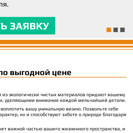
ля.
ям и предоставляла
 комфорт.
Ь ЗАЯВКУ
Ь ЗАЯВКУ
Ь ЗАЯВКУ
по выгодной цене
ия из экологически чистых материалов придают вашему
рами, уделяющими внимание каждой мельчайшей детали.
 воплотить вашу уникальную визию. Позвольте себе
рактер, но и способствуют заботе о природе благодаря
анет важной частью вашего жизненного пространства, и