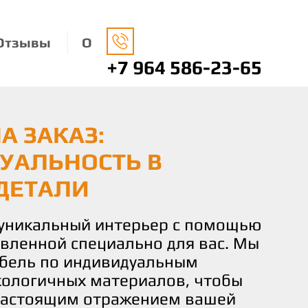
Отзывы
О
+7 964 586-23-65
А ЗАКАЗ:
НАЯ МЕБЕЛЬ: ЗАБОТА
О ВАШЕМУ ВКУСУ И
УАЛЬНОСТЬ В
ДЕ И ВАШЕМ КОМФОРТЕ
 КОМФОРТ И
ДЕТАЛИ
СТВИЕ
носимся к окружающей среде,
ко экологически чистые
 уникальный интерьер с помощью
чаете не просто мебель, а
 изготовления нашей мебели.
овленной специально для вас. Мы
льствие от процесса создания.
не только придают вашему дому
бель по индивидуальным
искусных мастеров готова
о и помогают заботиться о нашей
кологичных материалов, чтобы
и идеи и желания в реальность,
настоящим отражением вашей
деталь мебели соответствовала