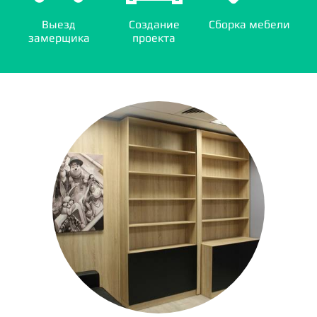
Выезд
Создание
Сборка мебели
замерщика
проекта