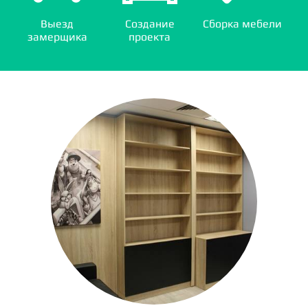
Выезд
Создание
Сборка мебели
замерщика
проекта