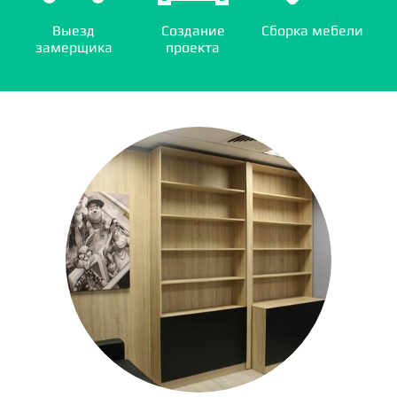
Выезд
Создание
Сборка мебели
замерщика
проекта