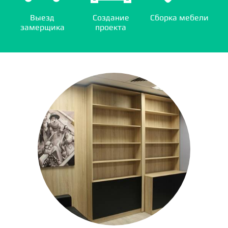
Выезд
Создание
Сборка мебели
замерщика
проекта