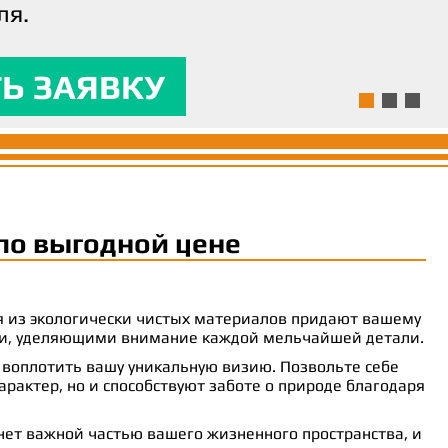
ля.
ям и предоставляла
 комфорт.
Ь ЗАЯВКУ
Ь ЗАЯВКУ
Ь ЗАЯВКУ
по выгодной цене
ия из экологически чистых материалов придают вашему
рами, уделяющими внимание каждой мельчайшей детали.
 воплотить вашу уникальную визию. Позвольте себе
рактер, но и способствуют заботе о природе благодаря
анет важной частью вашего жизненного пространства, и