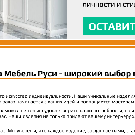
личности и сти
вашим ожидани
максимальный
ОСТАВИТ
ОСТАВИТ
ОСТАВИТ
в Мебель Руси - широкий выбор 
 это искусство индивидуальности. Наши уникальные издел
 на заказ начинается с ваших идей и воплощается масте
емимся не только удовлетворить ваши потребности, но и
с. Наши изделия не только придают вашему интерьеру ха
аз. Мы уверены, что каждое изделие, созданное нами, ст