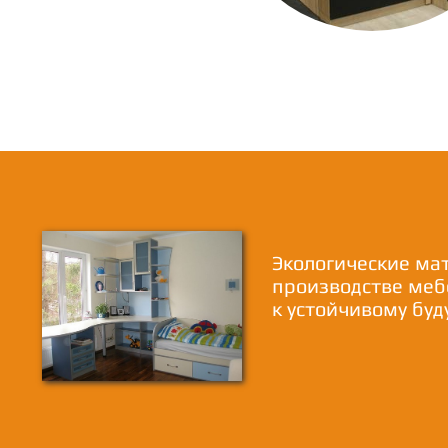
Экологические ма
производстве меб
к устойчивому бу