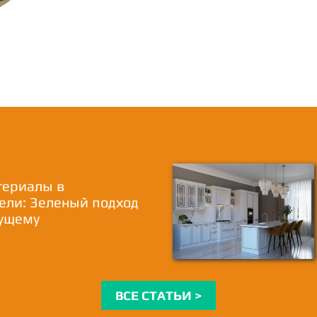
териалы в
ели: Зеленый подход
дущему
ВСЕ СТАТЬИ >