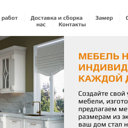
 работ
Доставка и сборка
Замер
нас
Контакты
МЕБЕЛЬ Н
ЭКОЛОГИЧ
МЕБЕЛЬ П
ИНДИВИД
О ПРИРО
РАЗМЕРУ:
КАЖДОЙ 
УДОВОЛЬ
Мы бережно от
используя толь
Создайте свой
С нами вы полу
материалы для
мебели, изгот
истинное удово
Наши изделия 
предлагаем ме
Наша команда 
уют и стиль, н
размерам из э
воплотить ваш
планете.
ваш дом стал 
чтобы каждая 