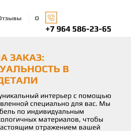
Отзывы
О
+7 964 586-23-65
А ЗАКАЗ:
НАЯ МЕБЕЛЬ: ЗАБОТА
О ВАШЕМУ ВКУСУ И
УАЛЬНОСТЬ В
ДЕ И ВАШЕМ КОМФОРТЕ
 КОМФОРТ И
ДЕТАЛИ
СТВИЕ
носимся к окружающей среде,
ко экологически чистые
 уникальный интерьер с помощью
чаете не просто мебель, а
 изготовления нашей мебели.
овленной специально для вас. Мы
льствие от процесса создания.
не только придают вашему дому
бель по индивидуальным
искусных мастеров готова
о и помогают заботиться о нашей
кологичных материалов, чтобы
и идеи и желания в реальность,
настоящим отражением вашей
деталь мебели соответствовала