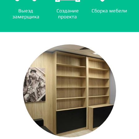
Выезд
Создание
Сборка мебели
замерщика
проекта