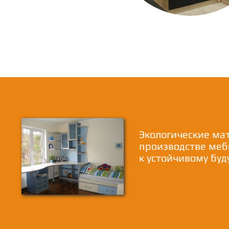
Экологические ма
производстве меб
к устойчивому бу