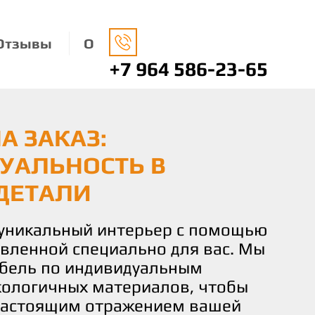
Отзывы
О
+7 964 586-23-65
А ЗАКАЗ:
НАЯ МЕБЕЛЬ: ЗАБОТА
О ВАШЕМУ ВКУСУ И
УАЛЬНОСТЬ В
ДЕ И ВАШЕМ КОМФОРТЕ
 КОМФОРТ И
ДЕТАЛИ
СТВИЕ
носимся к окружающей среде,
ко экологически чистые
 уникальный интерьер с помощью
чаете не просто мебель, а
 изготовления нашей мебели.
овленной специально для вас. Мы
льствие от процесса создания.
не только придают вашему дому
бель по индивидуальным
искусных мастеров готова
о и помогают заботиться о нашей
кологичных материалов, чтобы
и идеи и желания в реальность,
настоящим отражением вашей
деталь мебели соответствовала