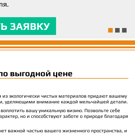
ля.
ям и предоставляла
 комфорт.
Ь ЗАЯВКУ
Ь ЗАЯВКУ
Ь ЗАЯВКУ
по выгодной цене
ия из экологически чистых материалов придают вашему
рами, уделяющими внимание каждой мельчайшей детали.
 воплотить вашу уникальную визию. Позвольте себе
рактер, но и способствуют заботе о природе благодаря
анет важной частью вашего жизненного пространства, и