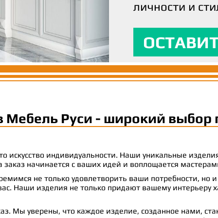
личности и сти
вашим ожидани
максимальный
ОСТАВИТ
ОСТАВИТ
ОСТАВИТ
в Мебель Руси - широкий выбор 
 это искусство индивидуальности. Наши уникальные издел
 на заказ начинается с ваших идей и воплощается масте
емимся не только удовлетворить ваши потребности, но и
с. Наши изделия не только придают вашему интерьеру ха
аз. Мы уверены, что каждое изделие, созданное нами, ст