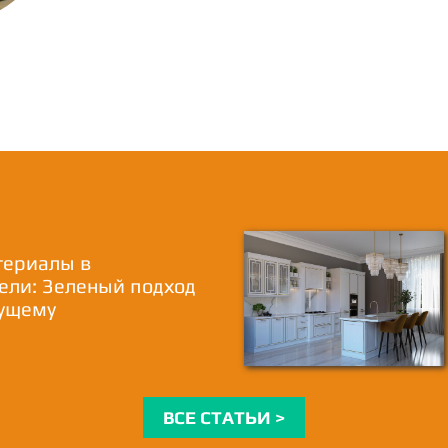
териалы в
ели: Зеленый подход
дущему
ВСЕ СТАТЬИ >