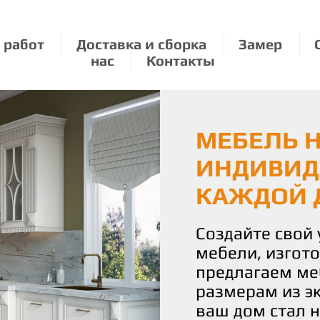
 работ
Доставка и сборка
Замер
нас
Контакты
МЕБЕЛЬ Н
ЭКОЛОГИЧ
МЕБЕЛЬ П
ИНДИВИД
О ПРИРО
РАЗМЕРУ:
КАЖДОЙ 
УДОВОЛЬ
Мы бережно от
используя толь
Создайте свой
С нами вы полу
материалы для
мебели, изгот
истинное удово
Наши изделия 
предлагаем ме
Наша команда 
уют и стиль, н
размерам из э
воплотить ваш
планете.
ваш дом стал 
чтобы каждая 