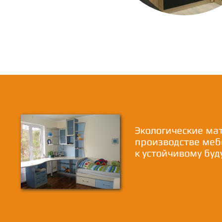
Экологические ма
производстве меб
к устойчивому бу