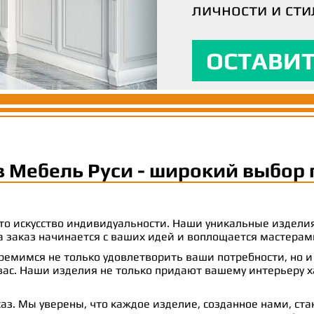
личности и сти
вашим ожидани
максимальный
ОСТАВИТ
ОСТАВИТ
ОСТАВИТ
в Мебель Руси - широкий выбор 
 это искусство индивидуальности. Наши уникальные издел
 на заказ начинается с ваших идей и воплощается масте
емимся не только удовлетворить ваши потребности, но и
с. Наши изделия не только придают вашему интерьеру ха
аз. Мы уверены, что каждое изделие, созданное нами, ст