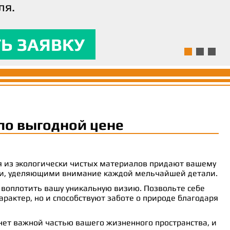
ля.
ям и предоставляла
 комфорт.
Ь ЗАЯВКУ
Ь ЗАЯВКУ
Ь ЗАЯВКУ
по выгодной цене
ия из экологически чистых материалов придают вашему
рами, уделяющими внимание каждой мельчайшей детали.
 воплотить вашу уникальную визию. Позвольте себе
рактер, но и способствуют заботе о природе благодаря
анет важной частью вашего жизненного пространства, и