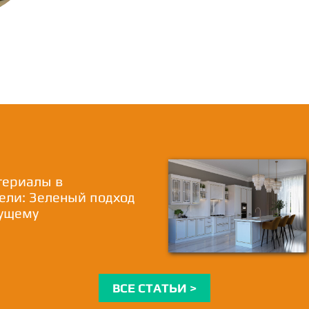
териалы в
ели: Зеленый подход
дущему
ВСЕ СТАТЬИ >