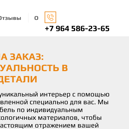
Отзывы
О
+7 964 586-23-65
А ЗАКАЗ:
НАЯ МЕБЕЛЬ: ЗАБОТА
О ВАШЕМУ ВКУСУ И
УАЛЬНОСТЬ В
ДЕ И ВАШЕМ КОМФОРТЕ
 КОМФОРТ И
ДЕТАЛИ
СТВИЕ
носимся к окружающей среде,
ко экологически чистые
 уникальный интерьер с помощью
чаете не просто мебель, а
 изготовления нашей мебели.
овленной специально для вас. Мы
льствие от процесса создания.
не только придают вашему дому
бель по индивидуальным
искусных мастеров готова
о и помогают заботиться о нашей
кологичных материалов, чтобы
и идеи и желания в реальность,
настоящим отражением вашей
деталь мебели соответствовала