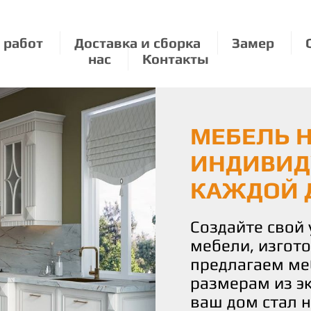
 работ
Доставка и сборка
Замер
нас
Контакты
МЕБЕЛЬ Н
ЭКОЛОГИЧ
МЕБЕЛЬ П
ИНДИВИД
О ПРИРО
РАЗМЕРУ:
КАЖДОЙ 
УДОВОЛЬ
Мы бережно от
используя толь
Создайте свой
С нами вы полу
материалы для
мебели, изгот
истинное удово
Наши изделия 
предлагаем ме
Наша команда 
уют и стиль, н
размерам из э
воплотить ваш
планете.
ваш дом стал 
чтобы каждая 