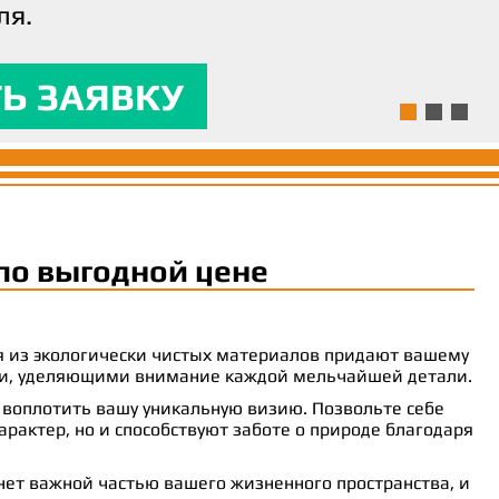
ля.
ям и предоставляла
 комфорт.
Ь ЗАЯВКУ
Ь ЗАЯВКУ
Ь ЗАЯВКУ
по выгодной цене
ия из экологически чистых материалов придают вашему
рами, уделяющими внимание каждой мельчайшей детали.
 воплотить вашу уникальную визию. Позвольте себе
рактер, но и способствуют заботе о природе благодаря
анет важной частью вашего жизненного пространства, и