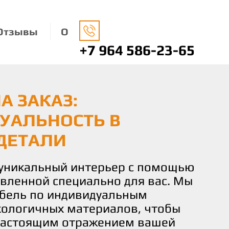
Отзывы
О
+7 964 586-23-65
А ЗАКАЗ:
НАЯ МЕБЕЛЬ: ЗАБОТА
О ВАШЕМУ ВКУСУ И
УАЛЬНОСТЬ В
ДЕ И ВАШЕМ КОМФОРТЕ
 КОМФОРТ И
ДЕТАЛИ
СТВИЕ
носимся к окружающей среде,
ко экологически чистые
 уникальный интерьер с помощью
чаете не просто мебель, а
 изготовления нашей мебели.
овленной специально для вас. Мы
льствие от процесса создания.
не только придают вашему дому
бель по индивидуальным
искусных мастеров готова
о и помогают заботиться о нашей
кологичных материалов, чтобы
и идеи и желания в реальность,
настоящим отражением вашей
деталь мебели соответствовала