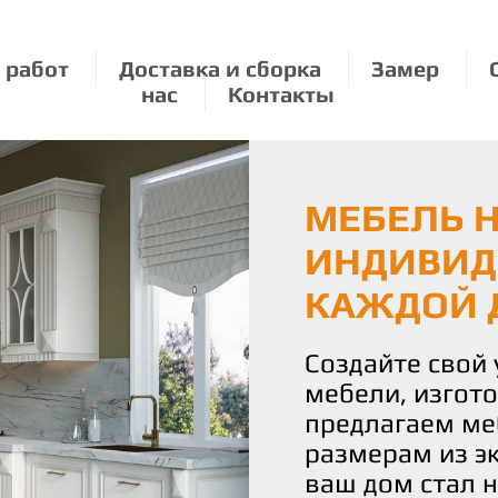
 работ
Доставка и сборка
Замер
нас
Контакты
МЕБЕЛЬ Н
ЭКОЛОГИЧ
МЕБЕЛЬ П
ИНДИВИД
О ПРИРО
РАЗМЕРУ:
КАЖДОЙ 
УДОВОЛЬ
Мы бережно от
используя толь
Создайте свой
С нами вы полу
материалы для
мебели, изгот
истинное удово
Наши изделия 
предлагаем ме
Наша команда 
уют и стиль, н
размерам из э
воплотить ваш
планете.
ваш дом стал 
чтобы каждая 