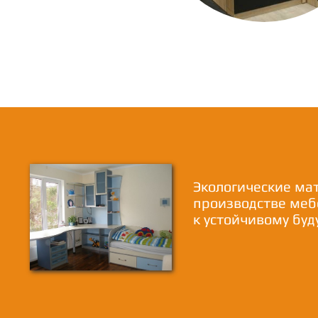
Экологические ма
производстве меб
к устойчивому бу