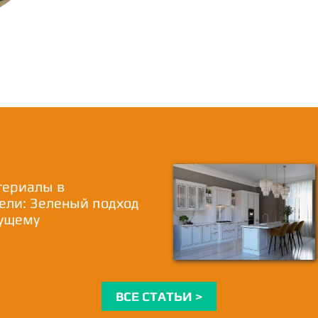
териалы в
ели: Зеленый подход
дущему
ВСЕ СТАТЬИ >