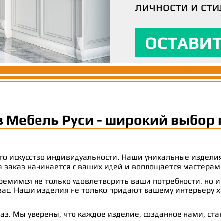
личности и сти
вашим ожидани
максимальный
ОСТАВИТ
ОСТАВИТ
ОСТАВИТ
в Мебель Руси - широкий выбор 
 это искусство индивидуальности. Наши уникальные издел
 на заказ начинается с ваших идей и воплощается масте
емимся не только удовлетворить ваши потребности, но и
с. Наши изделия не только придают вашему интерьеру ха
аз. Мы уверены, что каждое изделие, созданное нами, ст