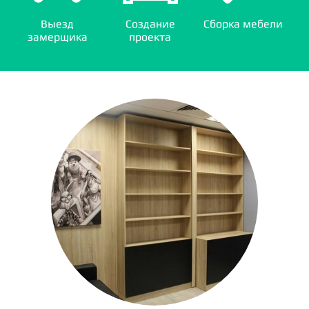
Выезд
Создание
Сборка мебели
замерщика
проекта