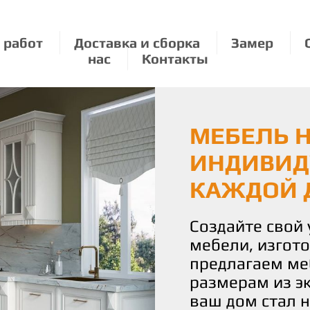
 работ
Доставка и сборка
Замер
нас
Контакты
МЕБЕЛЬ Н
ЭКОЛОГИЧ
МЕБЕЛЬ П
ИНДИВИД
О ПРИРО
РАЗМЕРУ:
КАЖДОЙ 
УДОВОЛЬ
Мы бережно от
используя толь
Создайте свой
С нами вы полу
материалы для
мебели, изгот
истинное удово
Наши изделия 
предлагаем ме
Наша команда 
уют и стиль, н
размерам из э
воплотить ваш
планете.
ваш дом стал 
чтобы каждая 