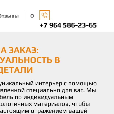
Отзывы
О
+7 964 586-23-65
А ЗАКАЗ:
НАЯ МЕБЕЛЬ: ЗАБОТА
О ВАШЕМУ ВКУСУ И
УАЛЬНОСТЬ В
ДЕ И ВАШЕМ КОМФОРТЕ
 КОМФОРТ И
ДЕТАЛИ
СТВИЕ
носимся к окружающей среде,
ко экологически чистые
 уникальный интерьер с помощью
чаете не просто мебель, а
 изготовления нашей мебели.
овленной специально для вас. Мы
льствие от процесса создания.
не только придают вашему дому
бель по индивидуальным
искусных мастеров готова
о и помогают заботиться о нашей
кологичных материалов, чтобы
и идеи и желания в реальность,
настоящим отражением вашей
деталь мебели соответствовала