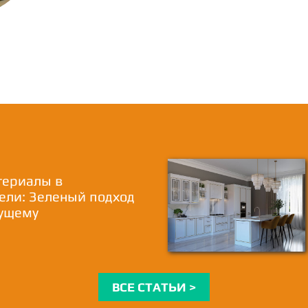
териалы в
ели: Зеленый подход
дущему
ВСЕ СТАТЬИ >