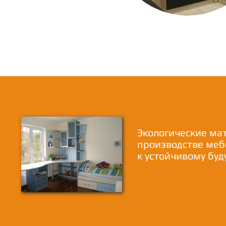
Экологические ма
производстве меб
к устойчивому бу