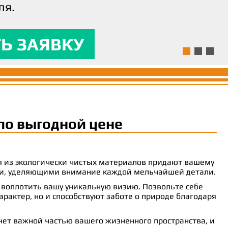
ля.
ям и предоставляла
 комфорт.
Ь ЗАЯВКУ
Ь ЗАЯВКУ
Ь ЗАЯВКУ
по выгодной цене
ия из экологически чистых материалов придают вашему
рами, уделяющими внимание каждой мельчайшей детали.
 воплотить вашу уникальную визию. Позвольте себе
рактер, но и способствуют заботе о природе благодаря
анет важной частью вашего жизненного пространства, и