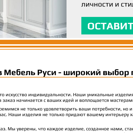
личности и сти
вашим ожидани
максимальный
ОСТАВИТ
ОСТАВИТ
ОСТАВИТ
в Мебель Руси - широкий выбор 
 это искусство индивидуальности. Наши уникальные издел
 на заказ начинается с ваших идей и воплощается масте
емимся не только удовлетворить ваши потребности, но и
с. Наши изделия не только придают вашему интерьеру ха
аз. Мы уверены, что каждое изделие, созданное нами, ст