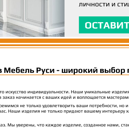
личности и сти
вашим ожидани
максимальный
ОСТАВИТ
ОСТАВИТ
ОСТАВИТ
в Мебель Руси - широкий выбор 
 это искусство индивидуальности. Наши уникальные издел
 на заказ начинается с ваших идей и воплощается масте
емимся не только удовлетворить ваши потребности, но и
с. Наши изделия не только придают вашему интерьеру ха
аз. Мы уверены, что каждое изделие, созданное нами, ст