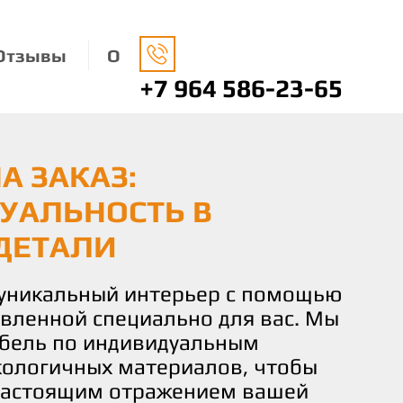
Отзывы
О
+7 964 586-23-65
А ЗАКАЗ:
НАЯ МЕБЕЛЬ: ЗАБОТА
О ВАШЕМУ ВКУСУ И
УАЛЬНОСТЬ В
ДЕ И ВАШЕМ КОМФОРТЕ
 КОМФОРТ И
ДЕТАЛИ
СТВИЕ
носимся к окружающей среде,
ко экологически чистые
 уникальный интерьер с помощью
чаете не просто мебель, а
 изготовления нашей мебели.
овленной специально для вас. Мы
льствие от процесса создания.
не только придают вашему дому
бель по индивидуальным
искусных мастеров готова
о и помогают заботиться о нашей
кологичных материалов, чтобы
и идеи и желания в реальность,
настоящим отражением вашей
деталь мебели соответствовала