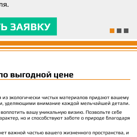
ля.
ям и предоставляла
 комфорт.
Ь ЗАЯВКУ
Ь ЗАЯВКУ
Ь ЗАЯВКУ
по выгодной цене
ия из экологически чистых материалов придают вашему
рами, уделяющими внимание каждой мельчайшей детали.
 воплотить вашу уникальную визию. Позвольте себе
рактер, но и способствуют заботе о природе благодаря
анет важной частью вашего жизненного пространства, и