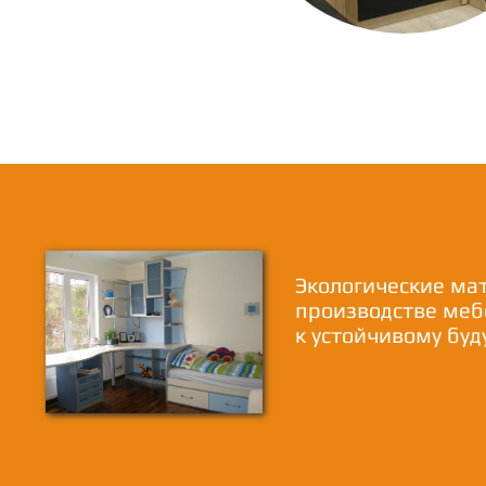
Экологические ма
производстве меб
к устойчивому бу