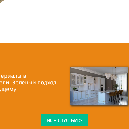
териалы в
ели: Зеленый подход
дущему
ВСЕ СТАТЬИ >