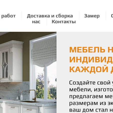
 работ
Доставка и сборка
Замер
нас
Контакты
МЕБЕЛЬ Н
ЭКОЛОГИЧ
МЕБЕЛЬ П
ИНДИВИД
О ПРИРО
РАЗМЕРУ:
КАЖДОЙ 
УДОВОЛЬ
Мы бережно от
используя толь
Создайте свой
С нами вы полу
материалы для
мебели, изгот
истинное удово
Наши изделия 
предлагаем ме
Наша команда 
уют и стиль, н
размерам из э
воплотить ваш
планете.
ваш дом стал 
чтобы каждая 