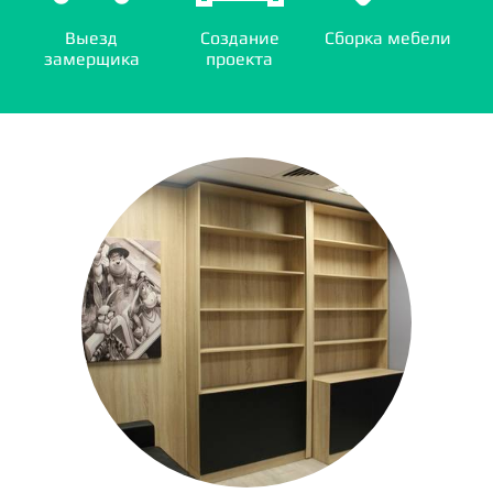
Выезд
Создание
Сборка мебели
замерщика
проекта