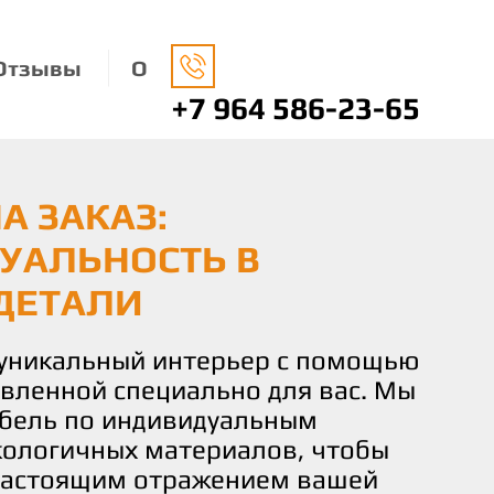
Отзывы
О
+7 964 586-23-65
А ЗАКАЗ:
НАЯ МЕБЕЛЬ: ЗАБОТА
О ВАШЕМУ ВКУСУ И
УАЛЬНОСТЬ В
ДЕ И ВАШЕМ КОМФОРТЕ
 КОМФОРТ И
ДЕТАЛИ
СТВИЕ
носимся к окружающей среде,
ко экологически чистые
 уникальный интерьер с помощью
чаете не просто мебель, а
 изготовления нашей мебели.
овленной специально для вас. Мы
льствие от процесса создания.
не только придают вашему дому
бель по индивидуальным
искусных мастеров готова
о и помогают заботиться о нашей
кологичных материалов, чтобы
и идеи и желания в реальность,
настоящим отражением вашей
деталь мебели соответствовала