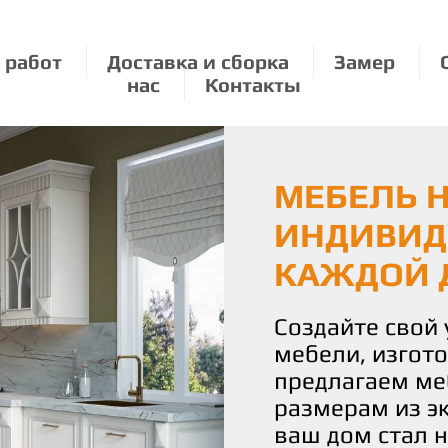
 работ
Доставка и сборка
Замер
нас
Контакты
МЕБЕЛЬ Н
ЭКОЛОГИЧ
МЕБЕЛЬ П
ИНДИВИД
О ПРИРО
РАЗМЕРУ:
КАЖДОЙ 
УДОВОЛЬ
Мы бережно от
используя толь
Создайте свой
С нами вы полу
материалы для
мебели, изгот
истинное удово
Наши изделия 
предлагаем ме
Наша команда 
уют и стиль, н
размерам из э
воплотить ваш
планете.
ваш дом стал 
чтобы каждая 