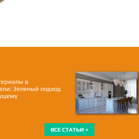
териалы в
ели: Зеленый подход
дущему
ВСЕ СТАТЬИ >