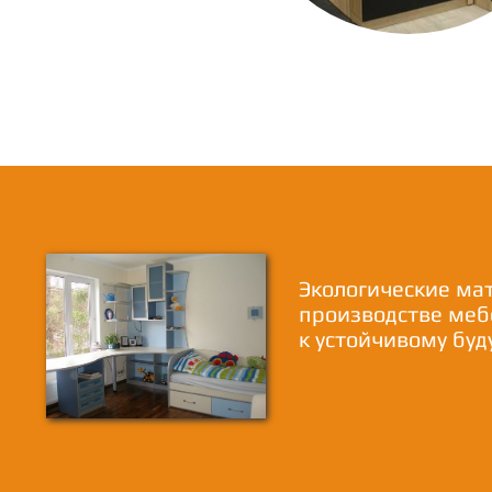
Экологические ма
производстве меб
к устойчивому бу