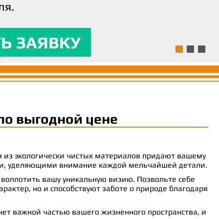
ля.
ям и предоставляла
 комфорт.
Ь ЗАЯВКУ
Ь ЗАЯВКУ
Ь ЗАЯВКУ
по выгодной цене
ия из экологически чистых материалов придают вашему
рами, уделяющими внимание каждой мельчайшей детали.
 воплотить вашу уникальную визию. Позвольте себе
рактер, но и способствуют заботе о природе благодаря
анет важной частью вашего жизненного пространства, и