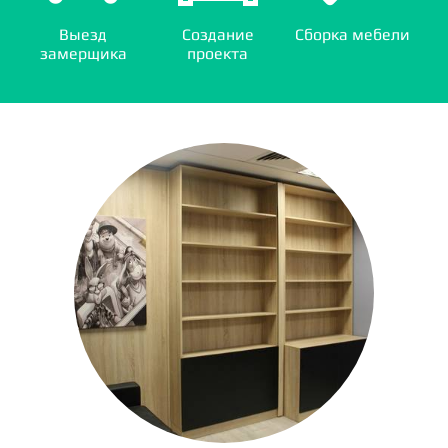
Выезд
Создание
Сборка мебели
замерщика
проекта