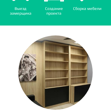
Выезд
Создание
Сборка мебели
замерщика
проекта