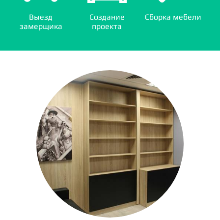
Выезд
Создание
Сборка мебели
замерщика
проекта