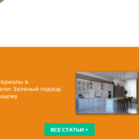
териалы в
ели: Зеленый подход
дущему
ВСЕ СТАТЬИ >