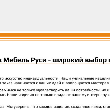
личности и сти
вашим ожидани
максимальный
ОСТАВИТ
ОСТАВИТ
ОСТАВИТ
в Мебель Руси - широкий выбор 
 это искусство индивидуальности. Наши уникальные издел
 на заказ начинается с ваших идей и воплощается масте
емимся не только удовлетворить ваши потребности, но и
с. Наши изделия не только придают вашему интерьеру ха
аз. Мы уверены, что каждое изделие, созданное нами, ст