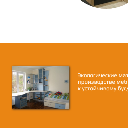
Экологические ма
производстве меб
к устойчивому бу