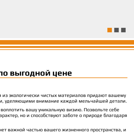
ля.
ям и предоставляла
 комфорт.
Ь ЗАЯВКУ
Ь ЗАЯВКУ
Ь ЗАЯВКУ
по выгодной цене
ия из экологически чистых материалов придают вашему
рами, уделяющими внимание каждой мельчайшей детали.
 воплотить вашу уникальную визию. Позвольте себе
рактер, но и способствуют заботе о природе благодаря
анет важной частью вашего жизненного пространства, и