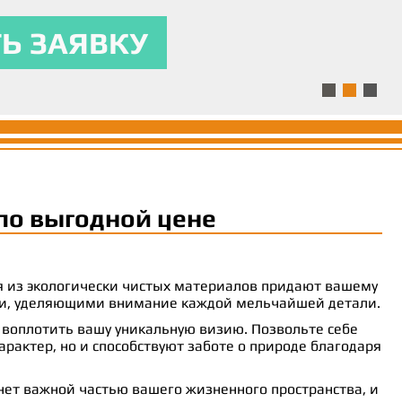
ля.
ям и предоставляла
 комфорт.
Ь ЗАЯВКУ
Ь ЗАЯВКУ
Ь ЗАЯВКУ
по выгодной цене
ия из экологически чистых материалов придают вашему
рами, уделяющими внимание каждой мельчайшей детали.
 воплотить вашу уникальную визию. Позвольте себе
рактер, но и способствуют заботе о природе благодаря
анет важной частью вашего жизненного пространства, и