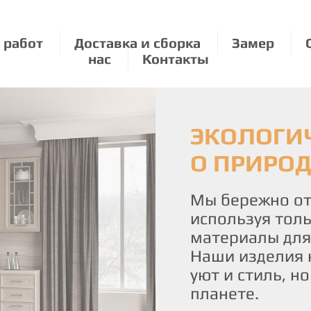
 работ
Доставка и сборка
Замер
нас
Контакты
МЕБЕЛЬ Н
ЭКОЛОГИЧ
МЕБЕЛЬ П
ИНДИВИД
О ПРИРО
РАЗМЕРУ:
КАЖДОЙ 
УДОВОЛЬ
Мы бережно от
используя толь
Создайте свой
С нами вы полу
материалы для
мебели, изгот
истинное удово
Наши изделия 
предлагаем ме
Наша команда 
уют и стиль, н
размерам из э
воплотить ваш
планете.
ваш дом стал 
чтобы каждая 