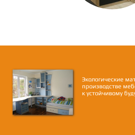
Экологические ма
производстве меб
к устойчивому бу