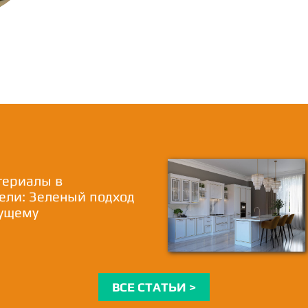
териалы в
ели: Зеленый подход
дущему
ВСЕ СТАТЬИ >