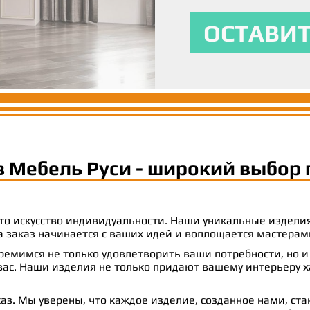
личности и сти
вашим ожидани
максимальный
ОСТАВИТ
ОСТАВИТ
ОСТАВИТ
в Мебель Руси - широкий выбор 
 это искусство индивидуальности. Наши уникальные издел
 на заказ начинается с ваших идей и воплощается масте
емимся не только удовлетворить ваши потребности, но и
с. Наши изделия не только придают вашему интерьеру ха
аз. Мы уверены, что каждое изделие, созданное нами, ст