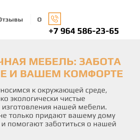
Отзывы
О
+7 964 586-23-65
А ЗАКАЗ:
НАЯ МЕБЕЛЬ: ЗАБОТА
О ВАШЕМУ ВКУСУ И
УАЛЬНОСТЬ В
ДЕ И ВАШЕМ КОМФОРТЕ
 КОМФОРТ И
ДЕТАЛИ
СТВИЕ
носимся к окружающей среде,
ко экологически чистые
 уникальный интерьер с помощью
чаете не просто мебель, а
 изготовления нашей мебели.
овленной специально для вас. Мы
льствие от процесса создания.
не только придают вашему дому
бель по индивидуальным
искусных мастеров готова
о и помогают заботиться о нашей
кологичных материалов, чтобы
и идеи и желания в реальность,
настоящим отражением вашей
деталь мебели соответствовала