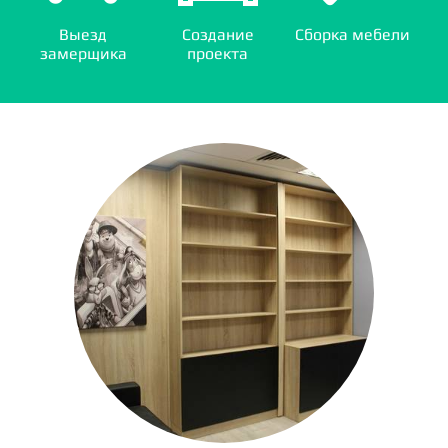
Выезд
Создание
Сборка мебели
замерщика
проекта